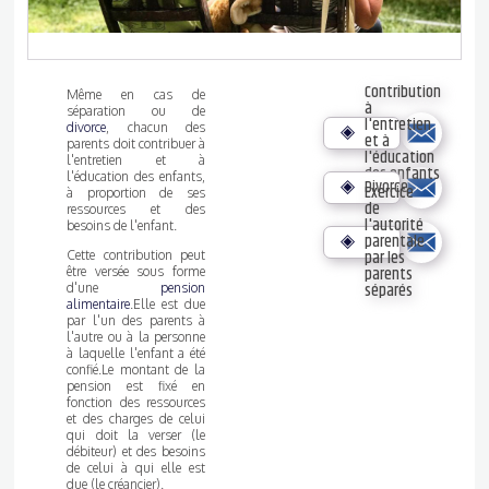
Contribution
Même en cas de
à
séparation ou de
l'entretien
divorce
, chacun des
et à
parents doit contribuer à
l'éducation
l'entretien et à
des enfants
l'éducation des enfants,
Divorce
Exercice
à proportion de ses
de
ressources et des
l'autorité
besoins de l'enfant.
parentale
par les
Cette contribution peut
parents
être versée sous forme
séparés
d'une
pension
alimentaire
.Elle est due
par l'un des parents à
l'autre ou à la personne
à laquelle l'enfant a été
confié.Le montant de la
pension est fixé en
fonction des ressources
et des charges de celui
qui doit la verser (le
débiteur) et des besoins
de celui à qui elle est
due (le créancier).