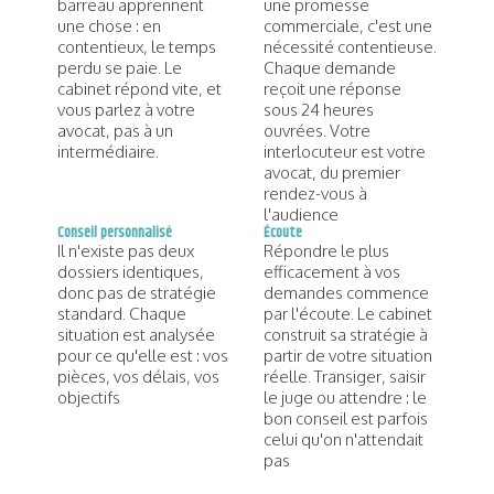
barreau apprennent
une promesse
une chose : en
commerciale, c'est une
contentieux, le temps
nécessité contentieuse.
perdu se paie. Le
Chaque demande
cabinet répond vite, et
reçoit une réponse
vous parlez à votre
sous 24 heures
avocat, pas à un
ouvrées. Votre
intermédiaire.
interlocuteur est votre
avocat, du premier
rendez-vous à
l'audience
Conseil personnalisé
Écoute
Il n'existe pas deux
Répondre le plus
dossiers identiques,
efficacement à vos
donc pas de stratégie
demandes commence
standard. Chaque
par l'écoute. Le cabinet
situation est analysée
construit sa stratégie à
pour ce qu'elle est : vos
partir de votre situation
pièces, vos délais, vos
réelle. Transiger, saisir
objectifs
le juge ou attendre : le
bon conseil est parfois
celui qu'on n'attendait
pas