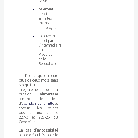
saisies
paiement
direct
entre les
mains de
l’employeur
recouvrement
direct par
l’intermédiaire
du
Procureur
de la
République
Le débiteur qui demeure
plus de deux mois sans
s'acquitter
intégralement de la
pension alimentaire
commet le délit
d’
abandon de famille
et
encourt les peines
prévues aux articles
227-3 et 227-29 du
Code pénal.
En cas d’impossibilité
ou de difficultés pour le