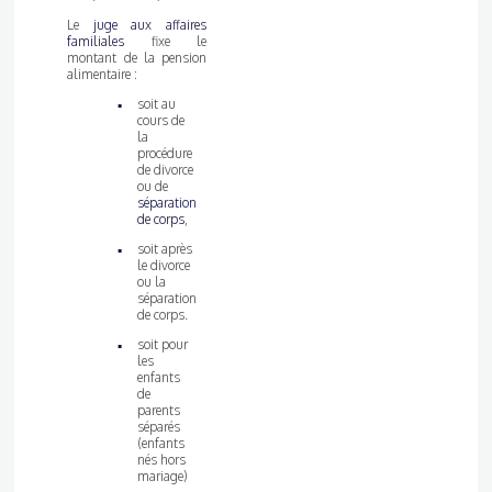
Le
juge aux affaires
familiales
fixe le
montant de la pension
alimentaire :
soit au
cours de
la
procédure
de divorce
ou de
séparation
de corps
,
soit après
le divorce
ou la
séparation
de corps.
soit pour
les
enfants
de
parents
séparés
(enfants
nés hors
mariage)