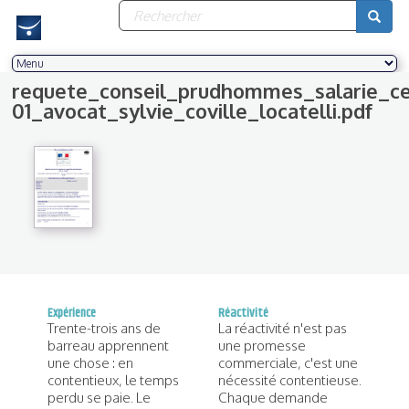
Formulaire
Aller
au
de
contenu
recherche
principal
Rechercher
requete_conseil_prudhommes_salarie_ce
01_avocat_sylvie_coville_locatelli.pdf
Expérience
Réactivité
Trente-trois ans de
La réactivité n'est pas
barreau apprennent
une promesse
une chose : en
commerciale, c'est une
contentieux, le temps
nécessité contentieuse.
perdu se paie. Le
Chaque demande