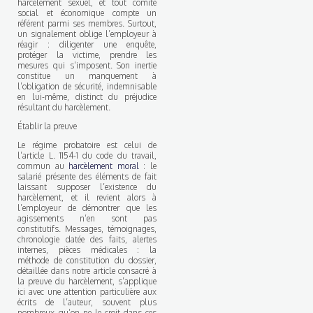
harcèlement sexuel, et tout comité
social et économique compte un
référent parmi ses membres. Surtout,
un signalement oblige l’employeur à
réagir : diligenter une enquête,
protéger la victime, prendre les
mesures qui s’imposent. Son inertie
constitue un manquement à
l’obligation de sécurité, indemnisable
en lui-même, distinct du préjudice
résultant du harcèlement.
Établir la preuve
Le régime probatoire est celui de
l’article L. 1154-1 du code du travail,
commun au
harcèlement moral
: le
salarié présente des éléments de fait
laissant supposer l’existence du
harcèlement, et il revient alors à
l’employeur de démontrer que les
agissements n’en sont pas
constitutifs. Messages, témoignages,
chronologie datée des faits, alertes
internes, pièces médicales : la
méthode de constitution du dossier,
détaillée dans notre article consacré à
la preuve du harcèlement, s’applique
ici avec une attention particulière aux
écrits de l’auteur, souvent plus
nombreux qu’on ne le croit dans ces