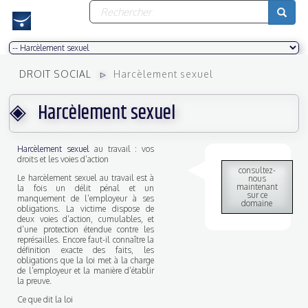
Formulaire
Aller
au
de
contenu
recherche
principal
Rechercher
DROIT SOCIAL
Harcèlement sexuel
Harcèlement sexuel
Harcèlement sexuel
au travail : vos
droits et les voies d’action
consultez-
Le harcèlement sexuel au travail est à
nous
maintenant
la fois un délit pénal et un
sur ce
manquement de l’employeur à ses
domaine
obligations. La victime dispose de
deux voies d’action, cumulables, et
d’une protection étendue contre les
représailles. Encore faut-il connaître la
définition exacte des faits, les
obligations que la loi met à la charge
de l’employeur et la manière d’établir
la preuve.
Ce que dit la loi