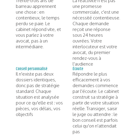
Trente-trois ans de
La réactivité n'est pas
barreau apprennent
une promesse
une chose : en
commerciale, c'est une
contentieux, le temps
nécessité contentieuse.
perdu se paie. Le
Chaque demande
cabinet répond vite, et
reçoit une réponse
vous parlez à votre
sous 24 heures
avocat, pas à un
ouvrées. Votre
intermédiaire.
interlocuteur est votre
avocat, du premier
rendez-vous à
l'audience
Conseil personnalisé
Écoute
Il n'existe pas deux
Répondre le plus
dossiers identiques,
efficacement à vos
donc pas de stratégie
demandes commence
standard. Chaque
par l'écoute. Le cabinet
situation est analysée
construit sa stratégie à
pour ce qu'elle est : vos
partir de votre situation
pièces, vos délais, vos
réelle. Transiger, saisir
objectifs
le juge ou attendre : le
bon conseil est parfois
celui qu'on n'attendait
pas