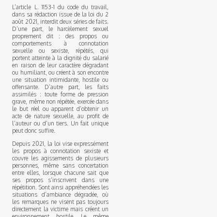
L’article L. 1153-1 du code du travail,
dans sa rédaction issue de la loi du 2
août 2021, interdit deux séries de faits.
D’une part, le harcèlement sexuel
proprement dit : des propos ou
comportements à connotation
sexuelle ou sexiste, répétés, qui
portent atteinte à la dignité du salarié
en raison de leur caractère dégradant
ou humiliant, ou créent à son encontre
une situation intimidante, hostile ou
offensante. D’autre part, les faits
assimilés : toute forme de pression
grave, même non répétée, exercée dans
le but réel ou apparent d’obtenir un
acte de nature sexuelle, au profit de
l’auteur ou d’un tiers. Un fait unique
peut donc suffire.
Depuis 2021, la loi vise expressément
les propos à connotation sexiste et
couvre les agissements de plusieurs
personnes, même sans concertation
entre elles, lorsque chacune sait que
ses propos s’inscrivent dans une
répétition. Sont ainsi appréhendées les
situations d’ambiance dégradée, où
les remarques ne visent pas toujours
directement la victime mais créent un
environnement hostile. Le même