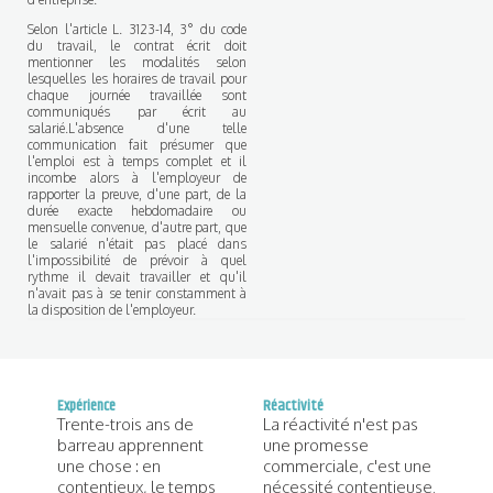
Selon l'article L. 3123-14, 3° du code
du travail, le contrat écrit doit
mentionner les modalités selon
lesquelles les horaires de travail pour
chaque journée travaillée sont
communiqués par écrit au
salarié.L'absence d'une telle
communication fait présumer que
l'emploi est à temps complet et il
incombe alors à l'employeur de
rapporter la preuve, d'une part, de la
durée exacte hebdomadaire ou
mensuelle convenue, d'autre part, que
le salarié n'était pas placé dans
l'impossibilité de prévoir à quel
rythme il devait travailler et qu'il
n'avait pas à se tenir constamment à
la disposition de l'employeur.
Expérience
Réactivité
Trente-trois ans de
La réactivité n'est pas
barreau apprennent
une promesse
une chose : en
commerciale, c'est une
contentieux, le temps
nécessité contentieuse.