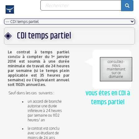
Formulaire
Aller
au
de
contenu
recherche
principal
Rechercher
CDI temps partiel
Le contrat à temps partiel
conclu à compter du 1
janvier
er
2014 est soumis à une durée
consultez-
nous
minimale de travail de 24 heures
maintenant
par semaine (si le temps plein
sur ce
applicable est 35 heures par
domaine
semaine) ou l'équivalent annuel
soit 1102h annuelles.
vous êtes en CDI à
Sauf dans les cas suivants :
temps partiel
un accord de branche
autorise une durée
inférieure à 24 heures
par semaine ou 1102
heures/ an
le contrat est conclu
avec un étudiant de
moins de 26 ans