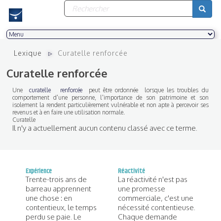
Formulaire
Aller
au
de
contenu
recherche
principal
Rechercher
Lexique
Curatelle renforcée
Curatelle renforcée
Une
curatelle renforcée
peut être ordonnée lorsque les troubles du
comportement d'une personne, l'importance de son patrimoine et son
isolement la rendent particulièrement vulnérable et non apte à percevoir ses
revenus et à en faire une utilisation normale.
Curatelle
Il n'y a actuellement aucun contenu classé avec ce terme.
Expérience
Réactivité
Trente-trois ans de
La réactivité n'est pas
barreau apprennent
une promesse
une chose : en
commerciale, c'est une
contentieux, le temps
nécessité contentieuse.
perdu se paie. Le
Chaque demande