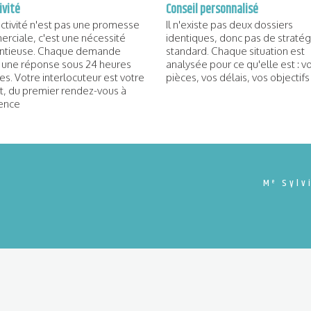
ivité
Conseil personnalisé
activité n'est pas une promesse
Il n'existe pas deux dossiers
rciale, c'est une nécessité
identiques, donc pas de stratég
ntieuse. Chaque demande
standard. Chaque situation est
t une réponse sous 24 heures
analysée pour ce qu'elle est : v
s. Votre interlocuteur est votre
pièces, vos délais, vos objectifs
t, du premier rendez-vous à
ience
M
Sylvi
e