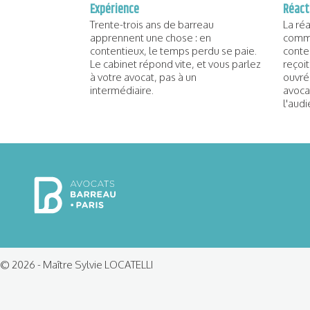
Expérience
Réact
Trente-trois ans de barreau
La ré
apprennent une chose : en
comme
contentieux, le temps perdu se paie.
conte
Le cabinet répond vite, et vous parlez
reçoi
à votre avocat, pas à un
ouvrée
intermédiaire.
avoca
l'aud
© 2026 - Maître Sylvie LOCATELLI