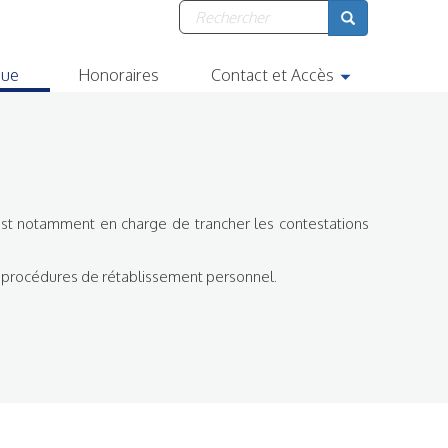
Formulaire
de
Rechercher
recherche
que
Honoraires
Contact et Accès
il est notamment en charge de trancher les contestations
s procédures de rétablissement personnel.