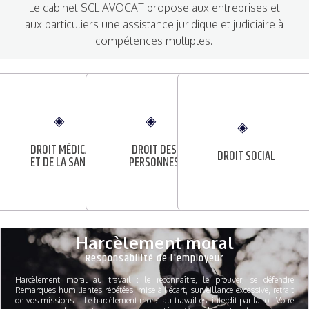
Le cabinet SCL AVOCAT propose aux entreprises et
aux particuliers une assistance juridique et judiciaire à
compétences multiples.
DROIT MÉDICAL
DROIT DES
DROIT SOCIAL
ET DE LA SANTÉ
PERSONNES
Harcèlement moral
Responsabilité de l'employeur
Harcèlement moral au travail : le reconnaître, le prouver, se défendre
Remarques humiliantes répétées, mise à l'écart, surveillance excessive, retrait
de vos missions… Le harcèlement moral au travail est interdit par la loi. Votre